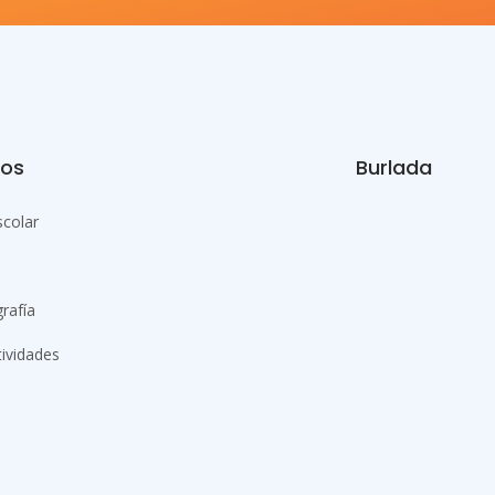
ios
Burlada
colar
rafía
tividades